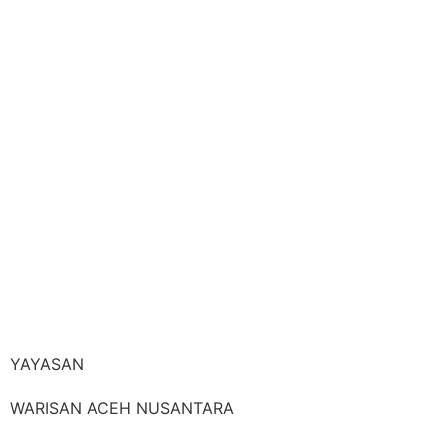
Jl. Shalihin Lr. Meulu No. 17 Desa Lamglumpang, Kec.
Ulee Kareng, Kota Banda Aceh
Alamat Sekretariat
Jl. Lamgapang Sp. 7 Ulee Kareng, Desa Ie Masen Kec.
Ulee Kareng, Kota Banda Aceh
Email
yayasanwansa@gmail.com
Telp/Hp :
(+62) 813 6043 7639